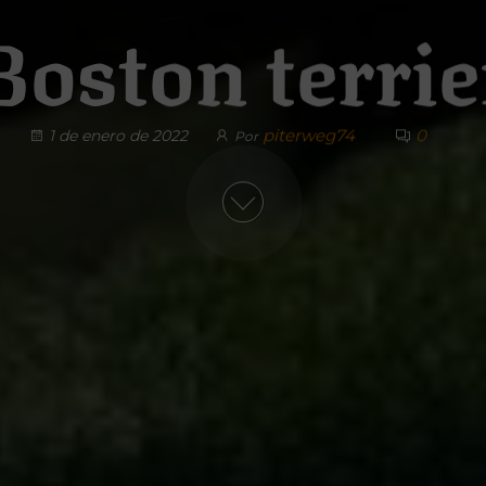
Boston terrie
piterweg74
0
1 de enero de 2022
Por