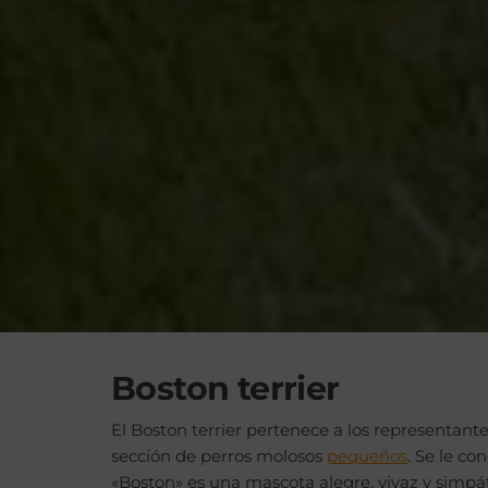
Boston terrier
El Boston terrier pertenece a los representante
sección de perros molosos
pequeños
. Se le c
«Boston» es una mascota alegre, vivaz y simpát