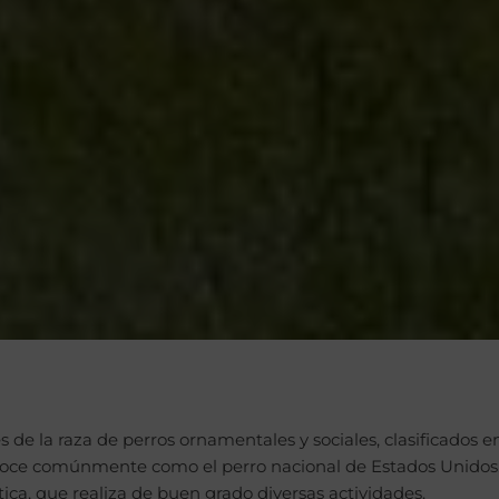
s de la raza de perros ornamentales y sociales, clasificados en
onoce comúnmente como el perro nacional de Estados Unidos
ica, que realiza de buen grado diversas actividades.