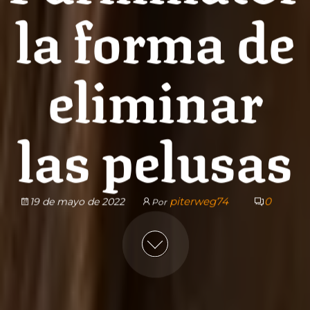
la forma de
eliminar
las pelusas
piterweg74
0
19 de mayo de 2022
Por