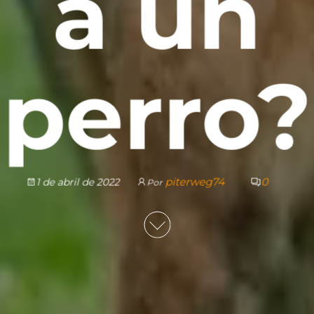
a un
perro?
piterweg74
0
1 de abril de 2022
Por