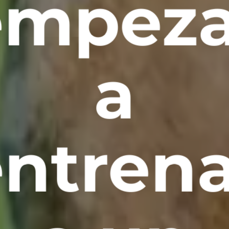
empeza
a
entrena