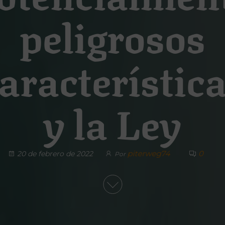
peligrosos
aracterístic
y la Ley
piterweg74
0
20 de febrero de 2022
Por