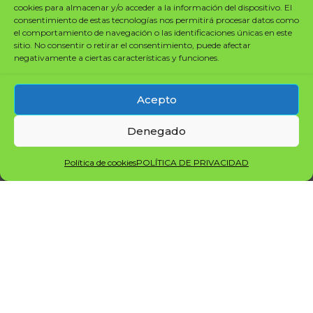
cookies para almacenar y/o acceder a la información del dispositivo. El
consentimiento de estas tecnologías nos permitirá procesar datos como
Precio del gato azul
el comportamiento de navegación o las identificaciones únicas en este
sitio. No consentir o retirar el consentimiento, puede afectar
escocés
negativamente a ciertas características y funciones.
Los gatos escoceses parecen mascotas de peluche, y
Acepto
su disposición amistosa llama la atención de los
amantes de los gatos ronroneantes, para comprarnos
Denegado
tendremos que gastar entre 600 y 1200 euros en
nuestra mascota
Política de cookies
POLÍTICA DE PRIVACIDAD
Comportamiento del
Scottish Fold Cat
Le encanta posarse en el regazo o junto a sus
personas favoritas.
Tiene un temperamento dulce y una voz
tranquila y suave.
Le gusta sentarse sobre sus patas traseras con un