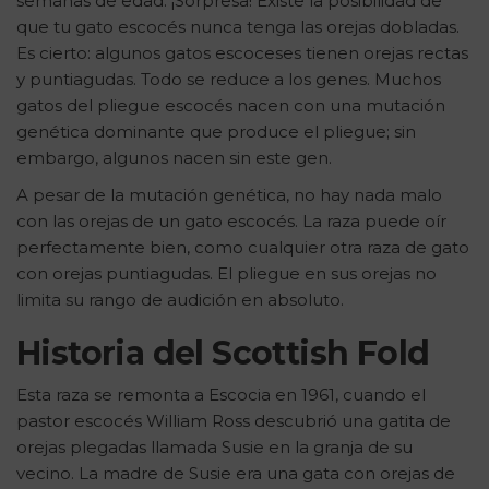
semanas de edad. ¡Sorpresa! Existe la posibilidad de
que tu gato escocés nunca tenga las orejas dobladas.
Es cierto: algunos gatos escoceses tienen orejas rectas
y puntiagudas. Todo se reduce a los genes. Muchos
gatos del pliegue escocés nacen con una mutación
genética dominante que produce el pliegue; sin
embargo, algunos nacen sin este gen.
A pesar de la mutación genética, no hay nada malo
con las orejas de un gato escocés. La raza puede oír
perfectamente bien, como cualquier otra raza de gato
con orejas puntiagudas. El pliegue en sus orejas no
limita su rango de audición en absoluto.
Historia del Scottish Fold
Esta raza se remonta a Escocia en 1961, cuando el
pastor escocés William Ross descubrió una gatita de
orejas plegadas llamada Susie en la granja de su
vecino. La madre de Susie era una gata con orejas de