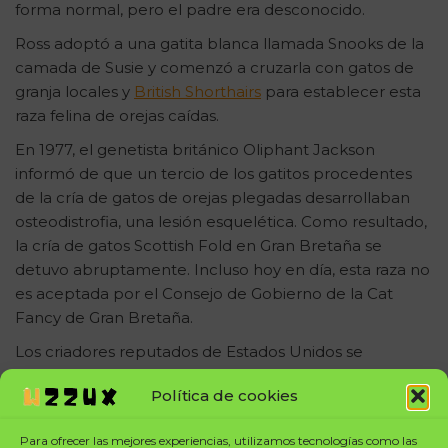
forma normal, pero el padre era desconocido.
Ross adoptó a una gatita blanca llamada Snooks de la
camada de Susie y comenzó a cruzarla con gatos de
granja locales y
British Shorthairs
para establecer esta
raza felina de orejas caídas.
En 1977, el genetista británico Oliphant Jackson
informó de que un tercio de los gatitos procedentes
de la cría de gatos de orejas plegadas desarrollaban
osteodistrofia, una lesión esquelética. Como resultado,
la cría de gatos Scottish Fold en Gran Bretaña se
detuvo abruptamente. Incluso hoy en día, esta raza no
es aceptada por el Consejo de Gobierno de la Cat
Fancy de Gran Bretaña.
Los criadores reputados de Estados Unidos se
esforzaron por eliminar este gen causante de la
Política de cookies
osteodistrofia y consideran que es una raza muy sana.
En 1978, el Scottish Fold obtuvo el estatus de
Para ofrecer las mejores experiencias, utilizamos tecnologías como las
campeón por la Cat Fanciers Association.