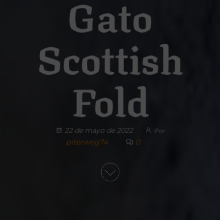
Gato
Scottish
Fold
22 de mayo de 2022
Por
piterweg74
0