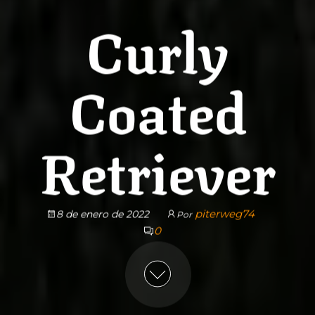
Curly
Coated
Retriever
piterweg74
8 de enero de 2022
Por
0