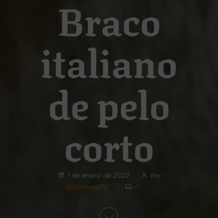
Braco
italiano
de pelo
corto
1 de enero de 2022
Por
piterweg74
0