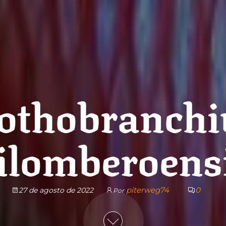
othobranchi
ilomberoens
piterweg74
0
27 de agosto de 2022
Por