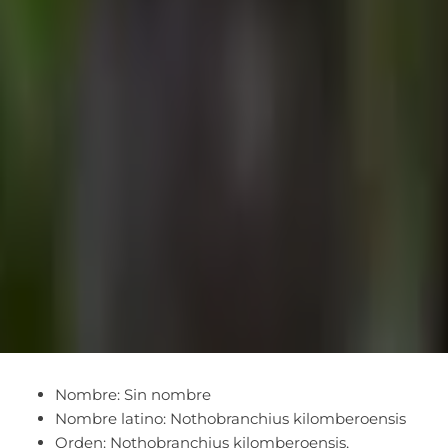
Nombre: Sin nombre
Nombre latino: Nothobranchius kilomberoensis
Orden: Nothobranchius kilomberoensis,